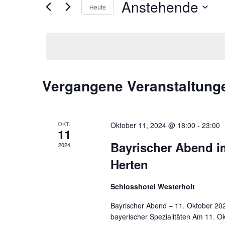
Anstehende
Schlüsselwort.
Heute
Ansichten,
Datum
wählen.
Navigation
Vergangene Veranstaltung
OKT.
Oktober 11, 2024 @ 18:00
-
23:00
11
Bayrischer Abend i
2024
Herten
Schlosshotel Westerholt
Bayrischer Abend – 11. Oktober 202
bayerischer Spezialitäten Am 11. O