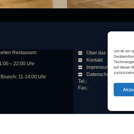
Um dir ein 
eiten Restaurant:
Über das Schloss
Geräteinfor
Kontakt
Technologie
1:00 – 22:00 Uhr
Impressum
auf dieser W
zurückziehs
Datenschutz
Brunch: 11-14:00 Uhr
Tel.:
+49 (0)209 /
Fax.:
+49 (0)209 /
Akze