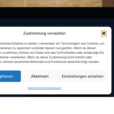
Zustimmung verwalten
optimales Erlebnis zu bieten, verwenden wir Technologien wie Cookies, um
CheckIn:
14:00 Uhr
mationen zu speichern und/oder darauf zuzugreifen. Wenn du diesen
CheckOut:
10:00 Uhr
n zustimmst, können wir Daten wie das Surfverhalten oder eindeutige IDs
ebsite verarbeiten. Wenn du deine Zustimmung nicht erteilst oder
Frühstück
t, können bestimmte Merkmale und Funktionen beeinträchtigt werden.
 148 940
Mo- Sa:
06:30 – 10:00 Uhr
 148 444
ptieren
Ablehnen
Einstellungen ansehen
Sonntag:
07:00 – 10:30 Uhr
Datenschutz
Impressum