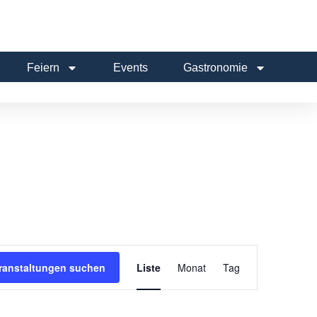
Feiern
Events
Gastronomie
Veranstaltung
ranstaltungen suchen
Liste
Monat
Tag
Ansichten-
Navigation