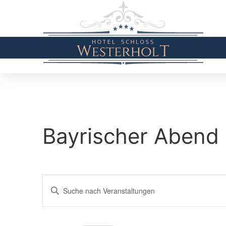
Bayrischer Abend
Veranstaltungen
Bitte
Schlüsselwort
Suche
eingeben.
Suche
nach
und
Veranstaltungen