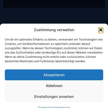
Zustimmung verwalten
Um dir ein optimales Erlebnis zu bieten, verwenden wir Technologien wie
Cookies, um Geräteinformationen zu speichern und/oder darauf
zuzugreifen. Wenn du diesen Technologien zustimmst, können wir Daten
wie das Surfverhalten oder eindeutige IDs auf dieser Website verarbeiten.
CheckIn:
14:00 Uhr
Wenn du deine Zustimmung nicht erteilst oder zurückziehst, können
CheckOut:
10:00 Uhr
bestimmte Merkmale und Funktionen beeinträchtigt werden.
Frühstück
Akzeptieren
Mo- Sa:
06:30 – 10:00 Uhr
Ablehnen
Sonntag:
07:00 – 10:30 Uhr
Einstellungen ansehen
Datenschutz
Impressum