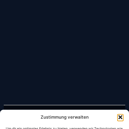
Öffnungszeiten Restaurant:
Zustimmung verwalten
Mo- So: 11:00 – 22:00 Uhr
Um dir ein optimales Erlebnis zu bieten, verwenden wir Technologien wie