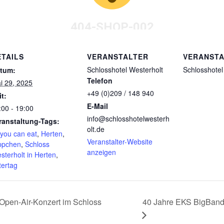
ETAILS
VERANSTALTER
VERANST
Schlosshotel Westerholt
Schlosshotel
tum:
Telefon
i 29, 2025
+49 (0)209 / 148 940
it:
E-Mail
:00 - 19:00
info@schlosshotelwesterh
ranstaltung-Tags:
olt.de
l you can eat
,
Herten
,
Veranstalter-Website
ppchen
,
Schloss
anzeigen
sterholt in Herten
,
tertag
Open-Air-Konzert im Schloss
40 Jahre EKS BigBand 