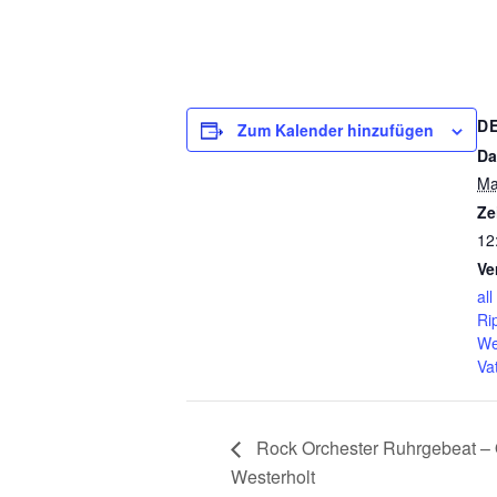
D
Zum Kalender hinzufügen
Da
Ma
Ze
12
Ve
al
Ri
We
Va
Rock Orchester Ruhrgebeat – 
Westerholt